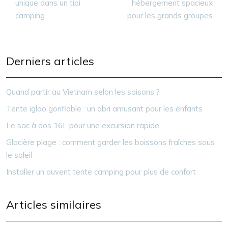
unique dans un tipi
hébergement spacieux
camping
pour les grands groupes
Derniers articles
Quand partir au Vietnam selon les saisons ?
Tente igloo gonflable : un abri amusant pour les enfants
Le sac à dos 16L pour une excursion rapide
Glacière plage : comment garder les boissons fraîches sous
le soleil
Installer un auvent tente camping pour plus de confort
Articles similaires